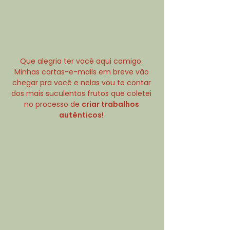
Que alegria ter você aqui comigo.
Minhas cartas-e-mails em breve vão
chegar pra você e nelas vou te contar
dos mais suculentos frutos que coletei
no processo de
criar trabalhos
autênticos!