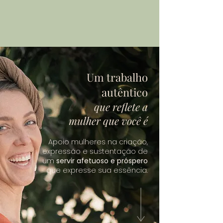
Um trabalho
autêntico
que reflete a
mulher que você é
Apoio mulheres na criação,
expressão e sustentação de
um
servir afetuoso e próspero
que expresse sua essência.