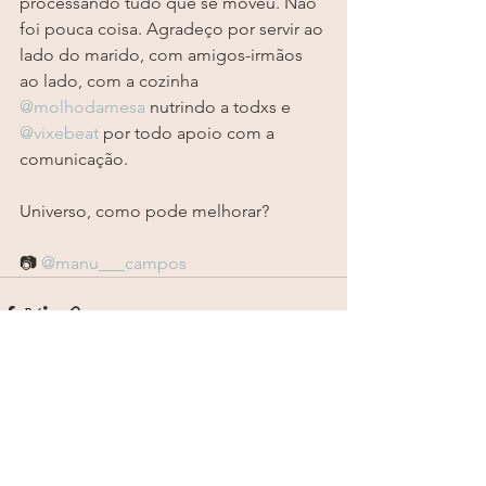
processando tudo que se moveu. Não 
foi pouca coisa. Agradeço por servir ao 
lado do marido, com amigos-irmãos 
ao lado, com a cozinha 
@molhodamesa
 nutrindo a todxs e 
@vixebeat
 por todo apoio com a 
comunicação.
Universo, como pode melhorar?
📷 
@manu___campos
Ver tudo
Posts recentes