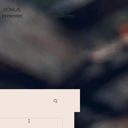
SUA REDE
BÔNUS
presentes
nó
s mulheres