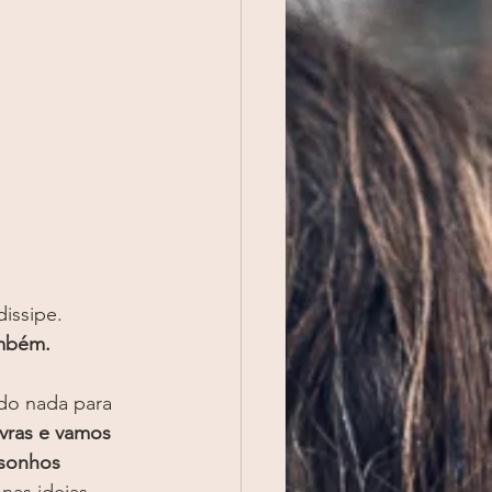
issipe. 
ambém.
do nada para 
vras e vamos 
 sonhos 