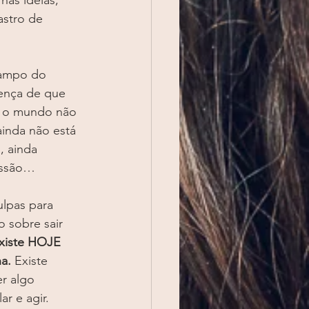
nas ideias, 
stro de 
campo do 
ença de que 
e o mundo não 
ainda não está 
, ainda 
missão…
lpas para 
 sobre sair 
xiste HOJE 
a.
 Existe 
r algo 
r e agir.