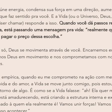
reúne energia, condensa sua força em uma direção, aume
e faz sentido pra você. E a Vida (ou o Universo, Deus,
ser chamar) responde a isso. 
Quando você dá passos re
a, está passando uma mensagem pra vida: “realmente qu
a pagar o preço dessa escolha.”
 só, Deus se movimenta através de você. Encarnemos e
mos Deus em movimento e nos comprometamos com nos
s.
a empírica, quando eu me comprometo na ação com me
vida e do amor, a Vida se move junto comigo, pois esto
torno de algo. É como se a Vida falasse: “ah! Ela quer 
stá amadurecendo, está criando a estrutura interna e ex
nhado à quem ela realmente é! Vamos unir forças! Vamos 
sso acontecer.”