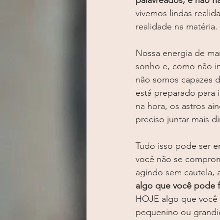
palavreados, e não n
vivemos lindas reali
realidade na matéria.
Nossa energia de ma
sonho e, como não in
não somos capazes de
está preparado para i
na hora, os astros ai
preciso juntar mais 
Tudo isso pode ser e
você não se comprome
agindo sem cautela, 
algo que você pode f
HOJE algo que você p
pequenino ou grandios