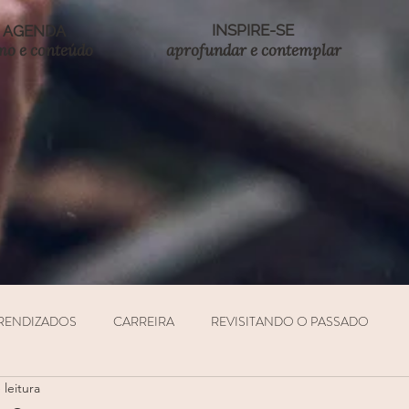
INSPIRE-SE
AGENDA
mo e conteúdo
aprofundar e co
ntemplar
RENDIZADOS
CARREIRA
REVISITANDO O PASSADO
 leitura