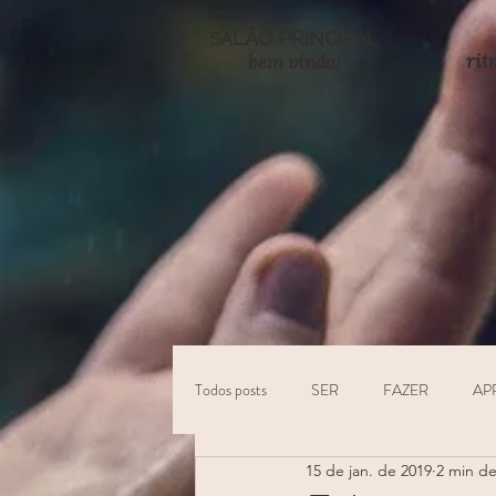
LÃO PRINCIPAL
SA
rit
bem vinda!
Todos posts
SER
FAZER
AP
15 de jan. de 2019
2 min de