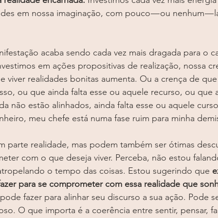
a realidade encarnada.
 Investimos cada vez mais energia 
dades em nossa imaginação, com pouco — ou nenhum — la
nifestação acaba sendo cada vez mais dragada para o 
vestimos em ações propositivas de realização, nossa cr
 viver realidades bonitas aumenta. Ou a crença de qu
sso, ou que ainda falta esse ou aquele recurso, ou que 
nda não estão alinhados, ainda falta esse ou aquele curso
dinheiro, meu chefe está numa fase ruim para minha de
m parte realidade, mas podem também ser ótimas descu
ter com o que deseja viver. Perceba, não estou falando
atropelando o tempo das coisas. Estou sugerindo que 
e
azer para se comprometer com essa realidade que sonh
ode fazer para alinhar seu discurso a sua ação. Pode se
o. O que importa é a coerência entre sentir, pensar, fala