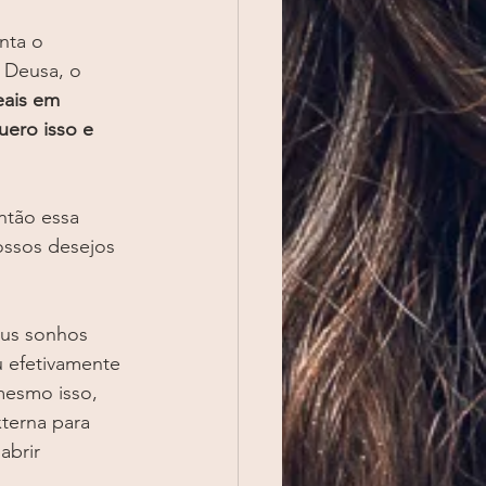
nta o 
 Deusa, o 
ais em 
ero isso e 
ntão essa 
sos desejos 
us sonhos 
u efetivamente 
mesmo isso, 
terna para 
abrir 