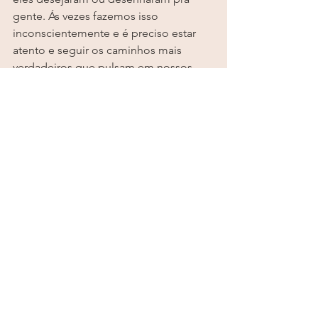
gente. Ás vezes fazemos isso 
inconscientemente e é preciso estar 
atento e seguir os caminhos mais 
verdadeiros que pulsam em nossos 
corações.
Desapegar do que você acha que eles 
acham que é o melhor pra você.
E se comprometer com o desejo 
ardente que te vive, observando as 
partes que ainda não acreditam que 
você pode realizar o que te faz bem.
Quando você está em paz, a paz se 
manifesta. Quando você está em 
alegria, alegria se manifesta.
Essa é uma jornada de vida. Não 