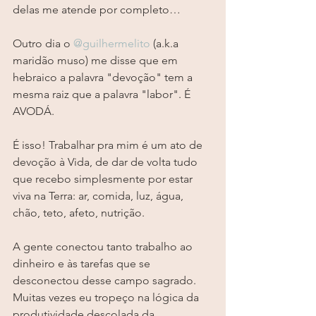
delas me atende por completo…
⠀⠀⠀⠀⠀⠀⠀⠀
Outro dia o 
@guilhermelito
 (a.k.a 
maridão muso) me disse que em 
hebraico a palavra "devoção" tem a 
mesma raiz que a palavra "labor". É 
AVODÁ.
⠀⠀⠀⠀⠀⠀⠀⠀
É isso! Trabalhar pra mim é um ato de 
devoção à Vida, de dar de volta tudo 
que recebo simplesmente por estar 
viva na Terra: ar, comida, luz, água, 
chão, teto, afeto, nutrição.
⠀⠀⠀⠀⠀⠀⠀⠀
A gente conectou tanto trabalho ao 
dinheiro e às tarefas que se 
desconectou desse campo sagrado.
Muitas vezes eu tropeço na lógica da 
produtividade descolada da 