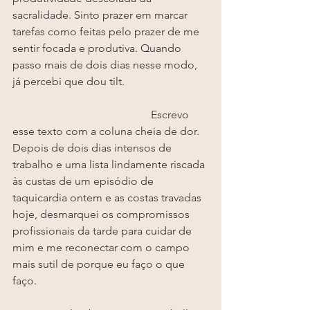
sacralidade. Sinto prazer em marcar 
tarefas como feitas pelo prazer de me 
sentir focada e produtiva. Quando 
passo mais de dois dias nesse modo, 
já percebi que dou tilt.
⠀⠀⠀⠀⠀⠀⠀⠀ ⠀⠀⠀⠀⠀⠀⠀⠀ 
⠀⠀⠀⠀⠀⠀⠀⠀ ⠀⠀⠀⠀⠀⠀⠀⠀ Escrevo 
esse texto com a coluna cheia de dor. 
Depois de dois dias intensos de 
trabalho e uma lista lindamente riscada 
às custas de um episódio de 
taquicardia ontem e as costas travadas 
hoje, desmarquei os compromissos 
profissionais da tarde para cuidar de 
mim e me reconectar com o campo 
mais sutil de porque eu faço o que 
faço.
⠀⠀⠀⠀⠀⠀⠀⠀