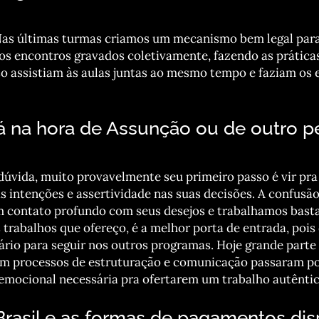
 Nas últimas turmas criamos um mecanismo bem legal pa
 aos encontros gravados coletivamente, fazendo as práticas
o assistiam às aulas juntas ao mesmo tempo e faziam os 
tá na hora de Assunção ou de outro p
dúvida, muito provavelmente seu primeiro passo é vir pra
as intenções e assertividade nas suas decisões. A confus
em contato profundo com seus desejos e trabalhamos bast
 trabalhos que ofereço, é a melhor porta de entrada, pois
ário para seguir nos outros programas. Hoje grande parte
em processos de estruturação e comunicação passaram po
emocional necessária pra ofertarem um trabalho autêntic
rasil e as formas de pagamentos dis