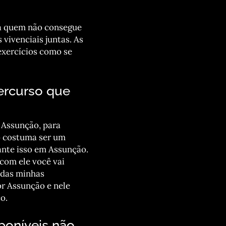
ra quem não consegue
 vivenciais juntas. As
exercícios como se
ercurso que
 Assunção, para
ão costuma ser um
ante isso em Assunção.
 com ele você vai
 das minhas
r Assunção e nele
o.
poníveis não