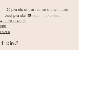
 Dá pra ela um presente e envia esse 
post pra ela! 📷 
@yulli.nakamura
APRENDIZADOS
SER
FAZER
Ver tudo
Posts recentes