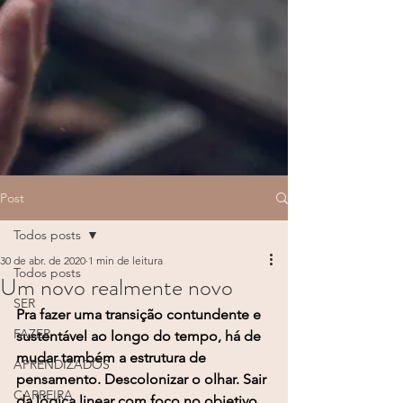
Post
Todos posts
30 de abr. de 2020
1 min de leitura
Todos posts
Um novo realmente novo
SER
Pra fazer uma transição contundente e 
FAZER
sustentável ao longo do tempo, há de 
mudar também a estrutura de 
APRENDIZADOS
pensamento. Descolonizar o olhar. Sair 
CARREIRA
da lógica linear com foco no objetivo 